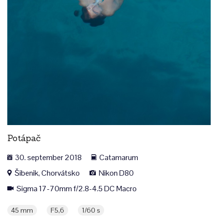
Potápač
30. september 2018
Catamarum
Šibenik, Chorvátsko
Nikon D80
Sigma 17-70mm f/2.8-4.5 DC Macro
45 mm
F5,6
1/60 s