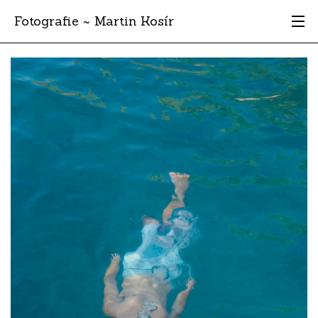
Fotografie ~ Martin Kosír
Moje obľúbené
Albumy
Miesta
Archív
Vyhľadávanie