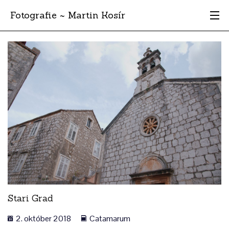
Fotografie ~ Martin Kosír
Moje obľúbené
Albumy
Miesta
Archív
Vyhľadávanie
Stari Grad
2. október 2018
Catamarum