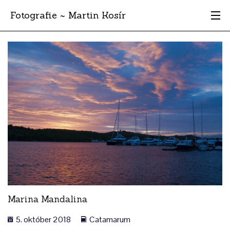
Fotografie ~ Martin Kosír
Moje obľúbené
Albumy
Miesta
Archív
Vyhľadávanie
Marina Mandalina
5. október 2018
Catamarum