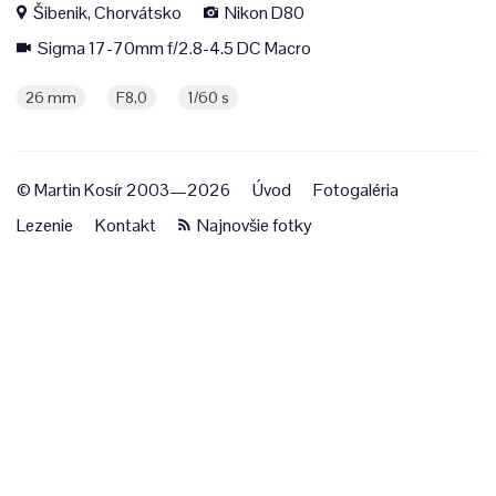
Šibenik, Chorvátsko
Nikon D80
Sigma 17-70mm f/2.8-4.5 DC Macro
26 mm
F8,0
1/60 s
© Martin Kosír 2003—2026
Úvod
Fotogaléria
Lezenie
Kontakt
Najnovšie fotky