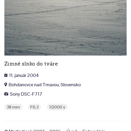
Zimné slnko do tváre
11. január 2004
Bohdanovce nad Trnavou, Slovensko
Sony DSC-F717
38 mm
F6,3
1/2000 s