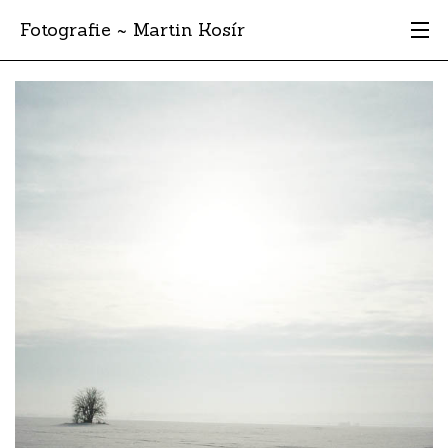
Fotografie ~ Martin Kosír
Moje obľúbené
Albumy
Miesta
Archív
Vyhľadávanie