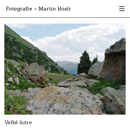
Fotografie ~ Martin Kosír
Moje obľúbené
Albumy
Miesta
Archív
Vyhľadávanie
Veľké šutre