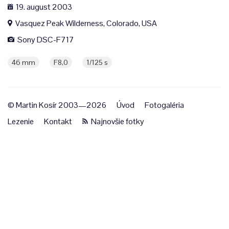
19. august 2003
Vasquez Peak Wilderness, Colorado, USA
Sony DSC-F717
46 mm
F8,0
1/125 s
© Martin Kosír 2003—2026
Úvod
Fotogaléria
Lezenie
Kontakt
Najnovšie fotky