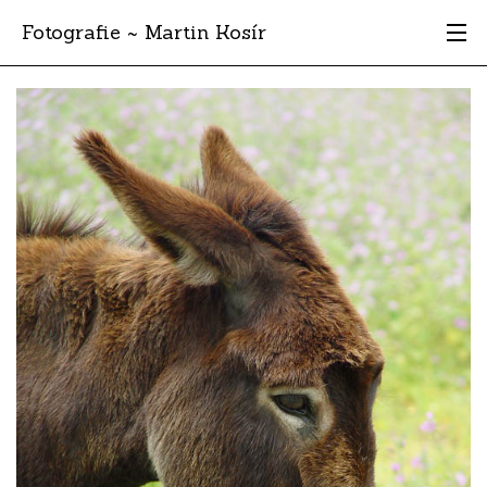
Fotografie ~ Martin Kosír
Moje obľúbené
Albumy
Miesta
Archív
Vyhľadávanie