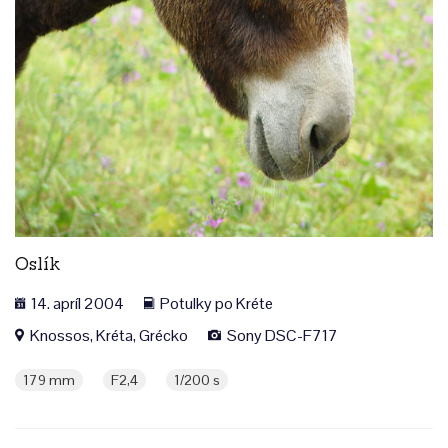
Oslík
14. apríl 2004
Potulky po Kréte
Knossos, Kréta, Grécko
Sony DSC-F717
179 mm
F2,4
1/200 s