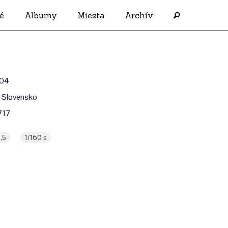
é
Albumy
Miesta
Archív
004
 Slovensko
717
,5
1/160 s