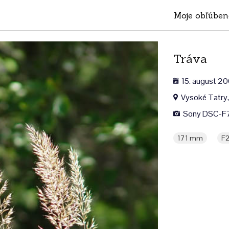
Moje obľúben
Tráva
15. august 2
Vysoké Tatry,
Sony DSC-F
171 mm
F2