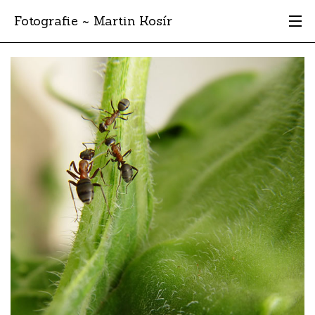
Fotografie ~ Martin Kosír
Moje obľúbené
Albumy
Miesta
Archív
Vyhľadávanie