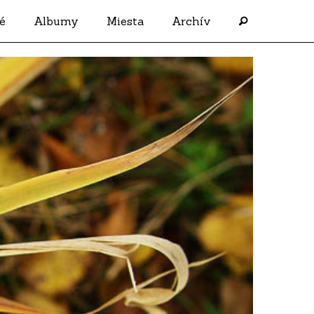
é
Albumy
Miesta
Archív