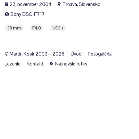
23. november 2004
Trnava, Slovensko
Sony DSC-F717
38 mm
F4,0
1/50 s
© Martin Kosír 2003—2026
Úvod
Fotogaléria
Lezenie
Kontakt
Najnovšie fotky