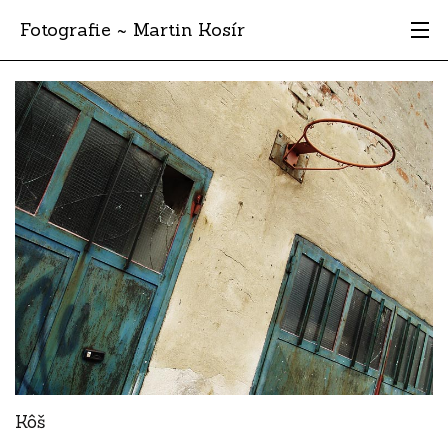
Fotografie ~ Martin Kosír
Moje obľúbené
Albumy
Miesta
Archív
Vyhľadávanie
Kôš