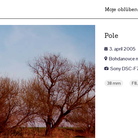
Moje obľúben
Pole
3. apríl 2005
Bohdanovce n
Sony DSC-F
38 mm
F8