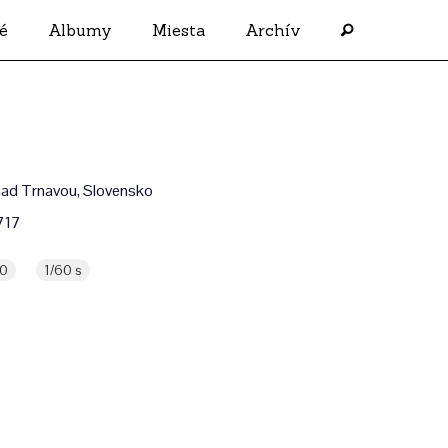
é
Albumy
Miesta
Archív
ad Trnavou, Slovensko
717
,0
1/60 s