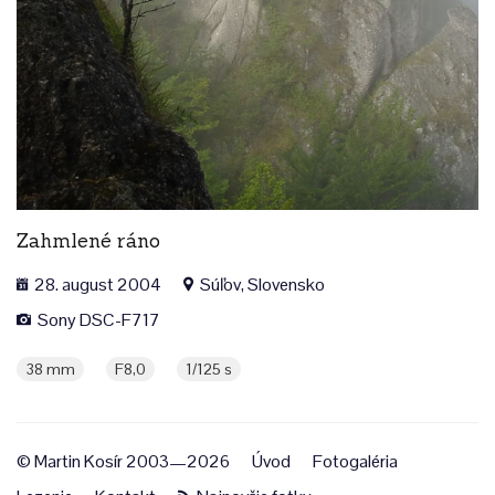
Zahmlené ráno
28. august 2004
Súľov, Slovensko
Sony DSC-F717
38 mm
F8,0
1/125 s
© Martin Kosír 2003—2026
Úvod
Fotogaléria