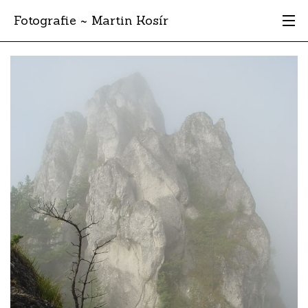
Fotografie ~ Martin Kosír
Moje obľúbené
Albumy
Miesta
Archív
Vyhľadávanie