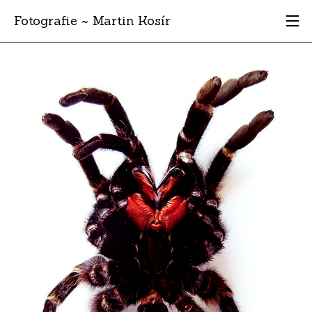
Fotografie ~ Martin Kosír
Moje obľúbené
Albumy
Miesta
Archív
Vyhľadávanie