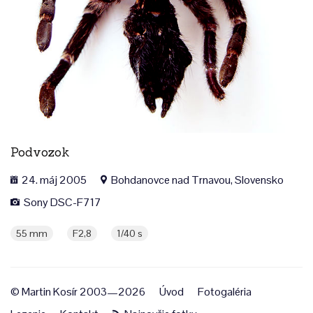
Podvozok
24. máj 2005
Bohdanovce nad Trnavou, Slovensko
Sony DSC-F717
55 mm
F2,8
1/40 s
© Martin Kosír 2003—2026
Úvod
Fotogaléria