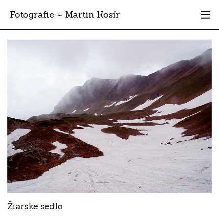
Fotografie ~ Martin Kosír
Moje obľúbené
Albumy
Miesta
Archív
Vyhľadávanie
Žiarske sedlo