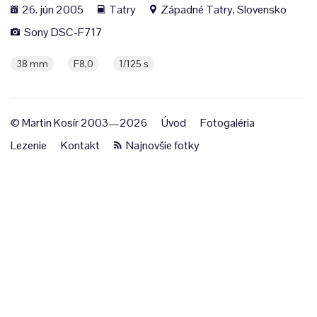
26. jún 2005
Tatry
Západné Tatry, Slovensko
Sony DSC-F717
38 mm
F8,0
1/125 s
© Martin Kosír 2003—2026
Úvod
Fotogaléria
Lezenie
Kontakt
Najnovšie fotky