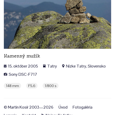
Kamenný mužík
15. október 2005
Tatry
Nízke Tatry, Slovensko
Sony DSC-F717
148 mm
F5,6
1/800 s
© Martin Kosír 2003—2026
Úvod
Fotogaléria