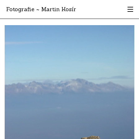
Fotografie ~ Martin Kosír
Moje obľúbené
Albumy
Miesta
Archív
Vyhľadávanie