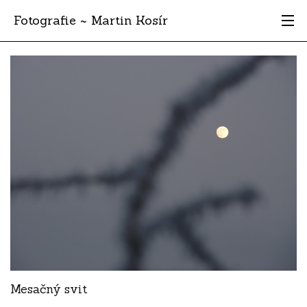
Fotografie ~ Martin Kosír
Moje obľúbené
Albumy
Miesta
Archív
Vyhľadávanie
Mesačný svit