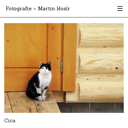
Fotografie ~ Martin Kosír
Moje obľúbené
Albumy
Miesta
Archív
Vyhľadávanie
Cica