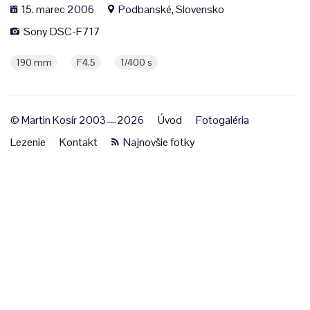
15. marec 2006
Podbanské, Slovensko
Sony DSC-F717
190 mm
F4,5
1/400 s
© Martin Kosír 2003—2026
Úvod
Fotogaléria
Lezenie
Kontakt
Najnovšie fotky