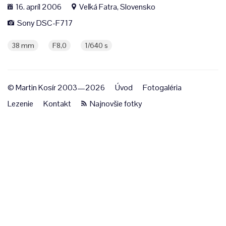
16. apríl 2006
Veľká Fatra, Slovensko
Sony DSC-F717
38 mm
F8,0
1/640 s
© Martin Kosír 2003—2026
Úvod
Fotogaléria
Lezenie
Kontakt
Najnovšie fotky