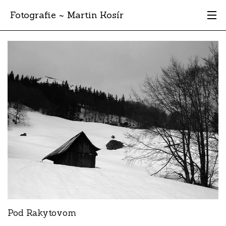
Fotografie ~ Martin Kosír
Moje obľúbené
Albumy
Miesta
Archív
Vyhľadávanie
Pod Rakytovom