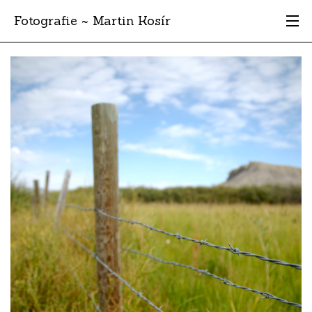
Fotografie ~ Martin Kosír
Moje obľúbené
Albumy
Miesta
Archív
Vyhľadávanie