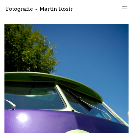
Fotografie ~ Martin Kosír
Moje obľúbené
Albumy
Miesta
Archív
Vyhľadávanie