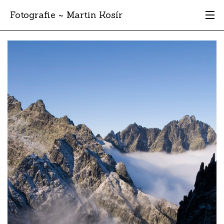
Fotografie ~ Martin Kosír
Moje obľúbené
Albumy
Miesta
Archív
Vyhľadávanie