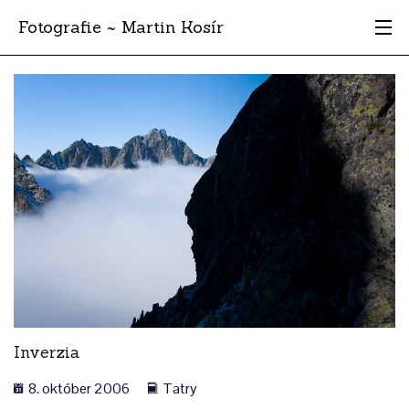
Fotografie ~ Martin Kosír
Moje obľúbené
Albumy
Miesta
Archív
Vyhľadávanie
Inverzia
8. október 2006
Tatry