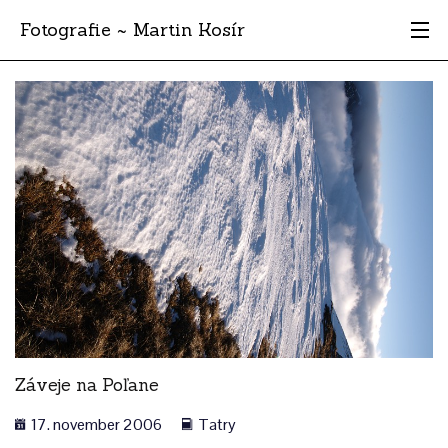
Fotografie ~ Martin Kosír
Moje obľúbené
Albumy
Miesta
Archív
Vyhľadávanie
Záveje na Poľane
17. november 2006
Tatry