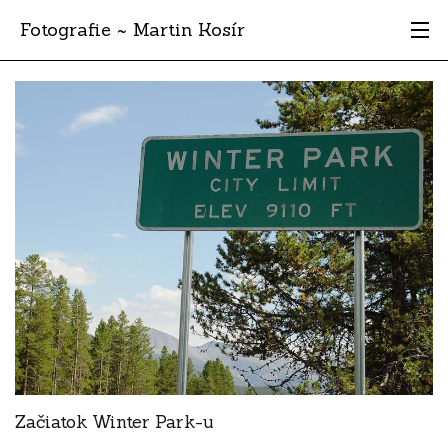
Fotografie ~ Martin Kosír
Moje obľúbené
Albumy
Miesta
Archív
Vyhľadávanie
Začiatok Winter Park-u