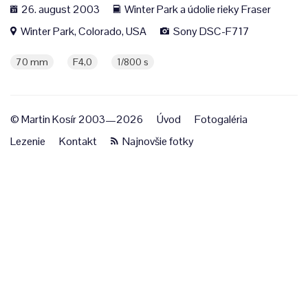
26. august 2003
Winter Park a údolie rieky Fraser
Winter Park, Colorado, USA
Sony DSC-F717
70 mm
F4,0
1/800 s
© Martin Kosír 2003—2026
Úvod
Fotogaléria
Lezenie
Kontakt
Najnovšie fotky