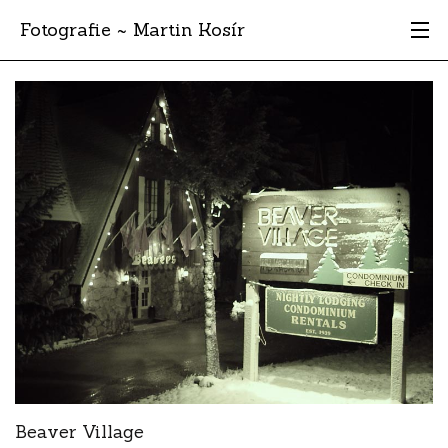
Fotografie ~ Martin Kosír
Moje obľúbené
Albumy
Miesta
Archív
Vyhľadávanie
Beaver Village