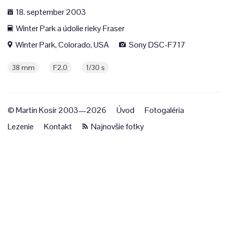
18. september 2003
Winter Park a údolie rieky Fraser
Winter Park, Colorado, USA
Sony DSC-F717
38 mm
F2,0
1/30 s
© Martin Kosír 2003—2026
Úvod
Fotogaléria
Lezenie
Kontakt
Najnovšie fotky