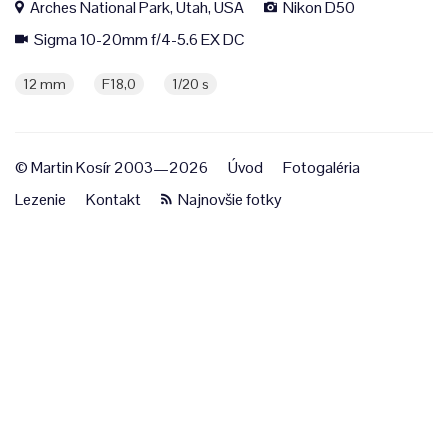
Arches National Park, Utah, USA
Nikon D50
Sigma 10-20mm f/4-5.6 EX DC
12 mm
F18,0
1/20 s
© Martin Kosír 2003—2026
Úvod
Fotogaléria
Lezenie
Kontakt
Najnovšie fotky