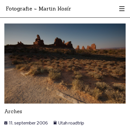
Fotografie ~ Martin Kosír
Moje obľúbené
Albumy
Miesta
Archív
Vyhľadávanie
Arches
11. september 2006
Utah roadtrip