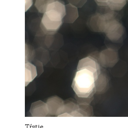
Tŕstie