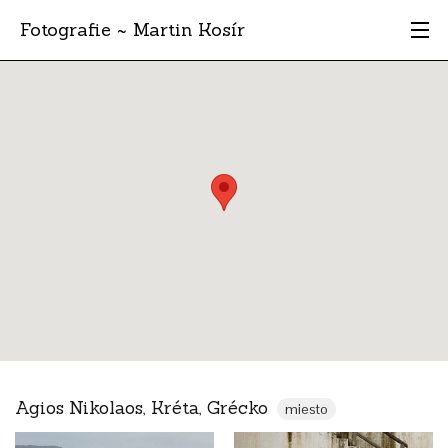
Fotografie ~ Martin Kosír
Moje obľúbené
Albumy
Miesta
Archív
Vyhľadávanie
Agios Nikolaos, Kréta, Grécko
miesto