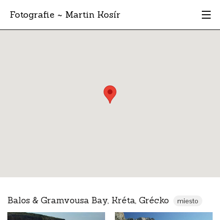
Fotografie ~ Martin Kosír
Moje obľúbené
Albumy
Miesta
Archív
Vyhľadávanie
Balos & Gramvousa Bay, Kréta, Grécko
miesto