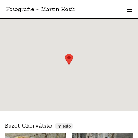
Fotografie ~ Martin Kosír
Moje obľúbené
Albumy
Miesta
Archív
Vyhľadávanie
Buzet, Chorvátsko
miesto