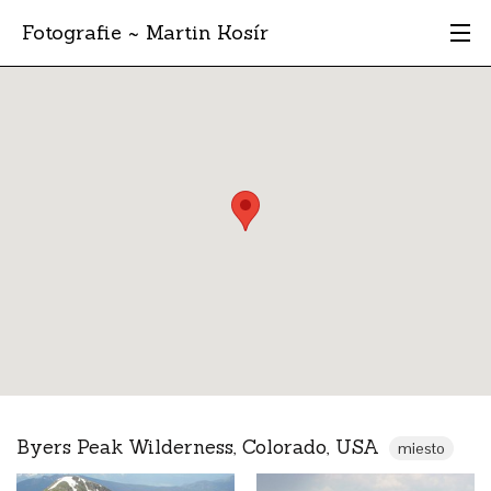
Fotografie ~ Martin Kosír
Moje obľúbené
Albumy
Miesta
Archív
Vyhľadávanie
Byers Peak Wilderness, Colorado, USA
miesto