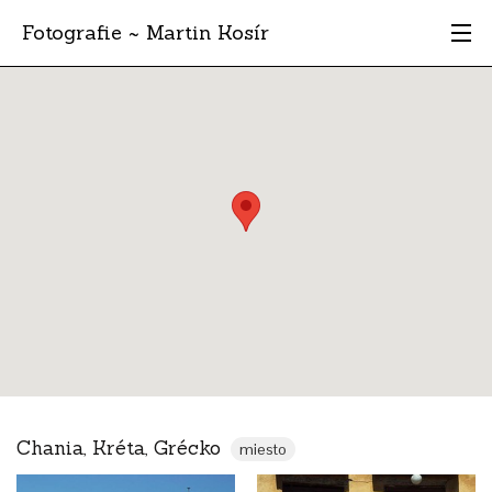
Fotografie ~ Martin Kosír
Moje obľúbené
Albumy
Miesta
Archív
Vyhľadávanie
Chania, Kréta, Grécko
miesto