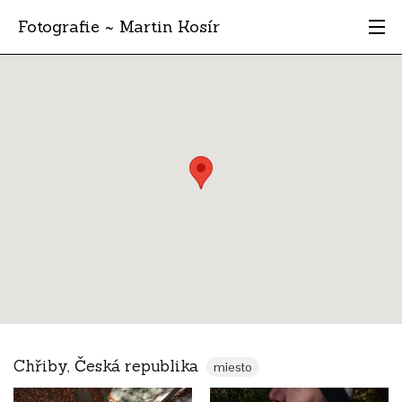
Fotografie ~ Martin Kosír
Moje obľúbené
Albumy
Miesta
Archív
Vyhľadávanie
Chřiby, Česká republika
miesto