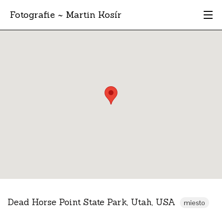
Fotografie ~ Martin Kosír
Moje obľúbené
Albumy
Miesta
Archív
Vyhľadávanie
Dead Horse Point State Park, Utah, USA
miesto