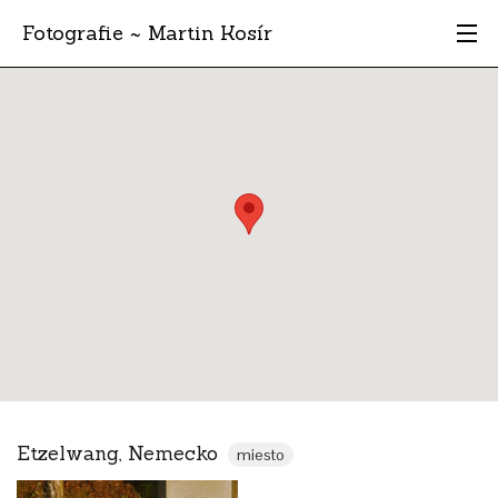
Fotografie ~ Martin Kosír
Moje obľúbené
Albumy
Miesta
Archív
Vyhľadávanie
Etzelwang, Nemecko
miesto