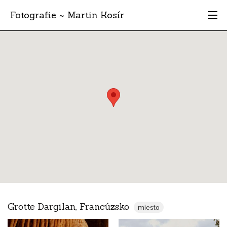
Fotografie ~ Martin Kosír
Moje obľúbené
Albumy
Miesta
Archív
Vyhľadávanie
Grotte Dargilan, Francúzsko
miesto