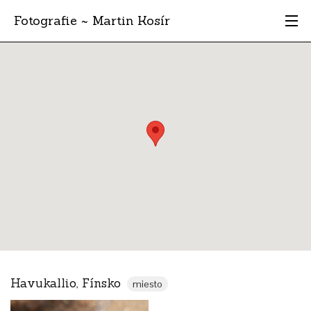
Fotografie ~ Martin Kosír
Moje obľúbené
Albumy
Miesta
Archív
Vyhľadávanie
Havukallio, Fínsko
miesto