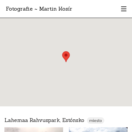
Fotografie ~ Martin Kosír
Moje obľúbené
Albumy
Miesta
Archív
Vyhľadávanie
Lahemaa Rahvuspark, Estónsko
miesto