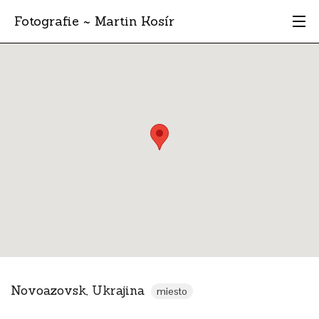
Fotografie ~ Martin Kosír
Moje obľúbené
Albumy
Miesta
Archív
Vyhľadávanie
Novoazovsk, Ukrajina
miesto