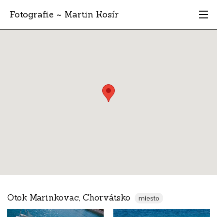
Fotografie ~ Martin Kosír
Moje obľúbené
Albumy
Miesta
Archív
Vyhľadávanie
Otok Marinkovac, Chorvátsko
miesto