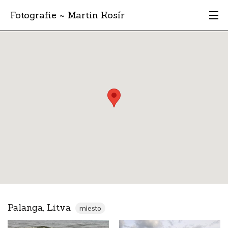
Fotografie ~ Martin Kosír
Moje obľúbené
Albumy
Miesta
Archív
Vyhľadávanie
Palanga, Litva
miesto