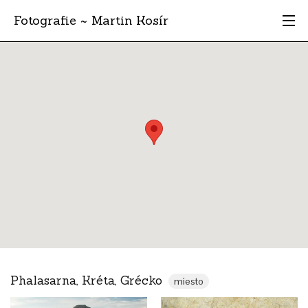
Fotografie ~ Martin Kosír
Moje obľúbené
Albumy
Miesta
Archív
Vyhľadávanie
Phalasarna, Kréta, Grécko
miesto