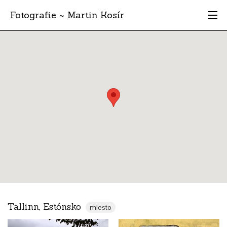
Fotografie ~ Martin Kosír
Moje obľúbené
Albumy
Miesta
Archív
Vyhľadávanie
Tallinn, Estónsko
miesto