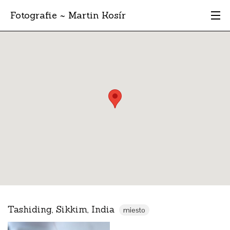
Fotografie ~ Martin Kosír
Moje obľúbené
Albumy
Miesta
Archív
Vyhľadávanie
Tashiding, Sikkim, India
miesto