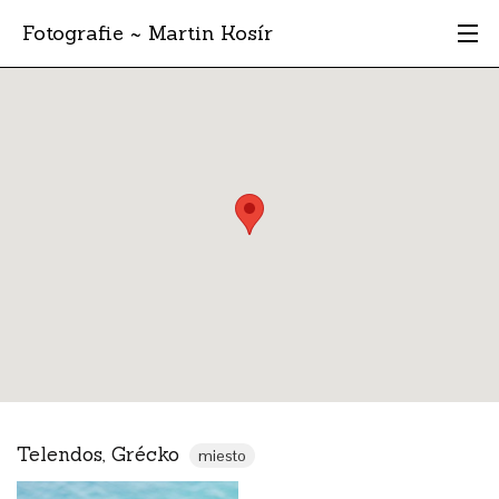
Fotografie ~ Martin Kosír
Moje obľúbené
Albumy
Miesta
Archív
Vyhľadávanie
Telendos, Grécko
miesto