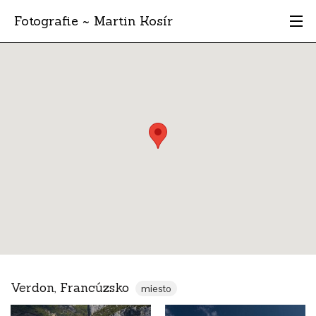
Fotografie ~ Martin Kosír
Moje obľúbené
Albumy
Miesta
Archív
Vyhľadávanie
Verdon, Francúzsko
miesto