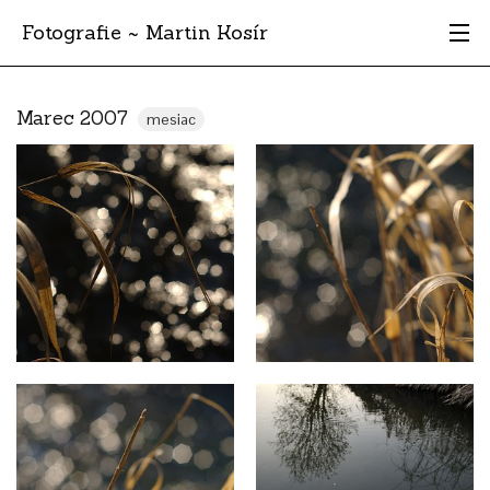
Fotografie ~ Martin Kosír
Moje obľúbené
Marec 2007
mesiac
Albumy
Miesta
Archív
Vyhľadávanie