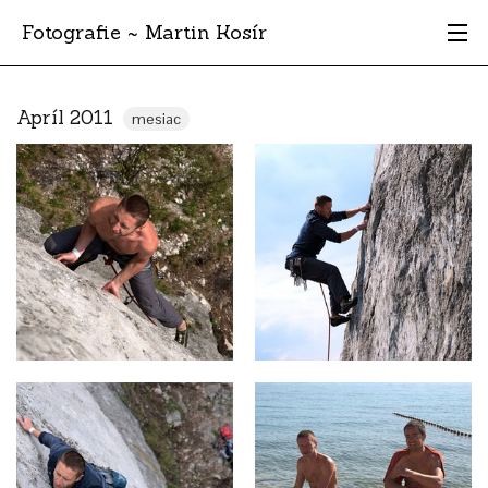
Fotografie ~ Martin Kosír
Moje obľúbené
Apríl 2011
mesiac
Albumy
Miesta
Archív
Vyhľadávanie