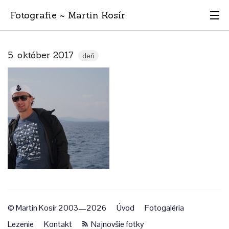
Fotografie ~ Martin Kosír
Moje obľúbené
5. október 2017
deň
Albumy
Miesta
Archív
Vyhľadávanie
© Martin Kosír 2003—2026
Úvod
Fotogaléria
Lezenie
Kontakt
Najnovšie fotky