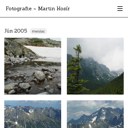
Fotografie ~ Martin Kosír
Moje obľúbené
Jún 2005
mesiac
Albumy
Miesta
Archív
Vyhľadávanie